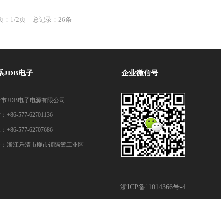
：1/2页
总记录：26条
系JDB电子
企业微信号
市JDB电子电源有限公司
+86-577-62701136
+86-577-62707686
址：浙江乐清市柳市镇隔篱工业区
浙ICP备11014366号-4