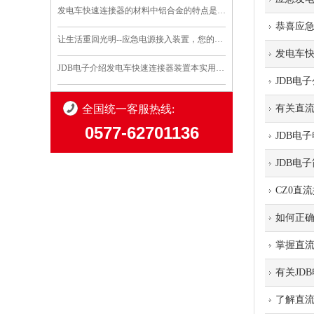
发电车快速连接器的材料中铝合金的特点是什么
恭喜应
让生活重回光明--应急电源接入装置，您的安全守护..
发电车
JDB电子介绍发电车快速连接器装置本实用新型的优点和利..
JDB电
全国统一客服热线:
有关直
0577-62701136
JDB电
JDB电
CZ0直
如何正
掌握直
有关JD
了解直