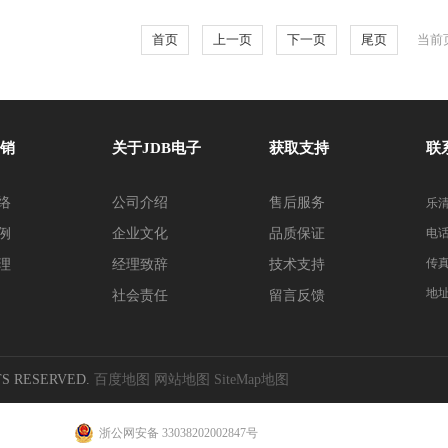
首页
上一页
下一页
尾页
当前页
销
关于JDB电子
获取支持
联
络
公司介绍
售后服务
乐清
例
企业文化
品质保证
电话：
传真：
理
经理致辞
技术支持
地
社会责任
留言反馈
S RESERVED.
百度地图
网站地图
SiteMap地图
浙公网安备 33038202002847号