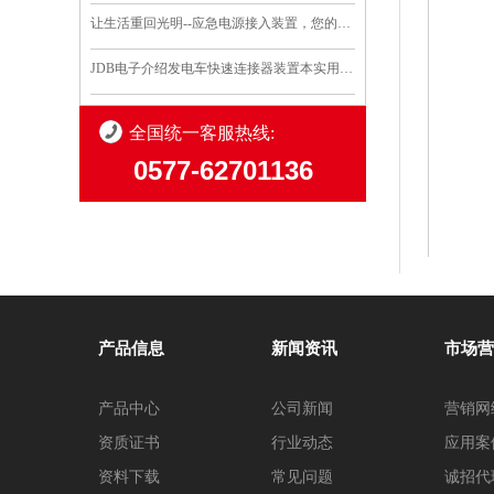
让生活重回光明--应急电源接入装置，您的安全守护..
JDB电子介绍发电车快速连接器装置本实用新型的优点和利..
全国统一客服热线:
0577-62701136
产品信息
新闻资讯
市场营
产品中心
公司新闻
营销网
资质证书
行业动态
应用案
资料下载
常见问题
诚招代