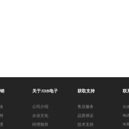
销
关于JDB电子
获取支持
联
络
公司介绍
售后服务
乐清
例
企业文化
品质保证
电话：
传真：
理
经理致辞
技术支持