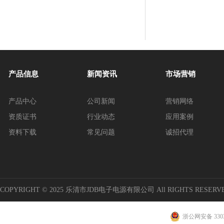
产品信息
新闻资讯
市场营销
产品中心
公司新闻
营销网络
资质证书
行业动态
应用案例
资料下载
常见问题
诚招代理
COPYRIGHT © 2025 乐清市JDB电子电源有限公司 All RIGHTS RESERV
浙公网安备 3303