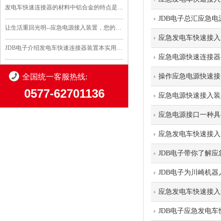
发电车快速连接器的材料中铝合金的特点是什么
JDB电子总汇应急
让生活重回光明--应急电源接入装置，您的安全守护..
应急发电车快速接入
JDB电子介绍发电车快速连接器装置本实用新型的优点和利..
应急电源快速连接器
全国统一客服热线:
操作应急电源快速接
0577-62701136
应急电源快速接入装
应急电源接口一种具
应急发电车快速接入
JDB电子带你了解
JDB电子为川崎机
应急发电车快速接入
JDB电子应急发电