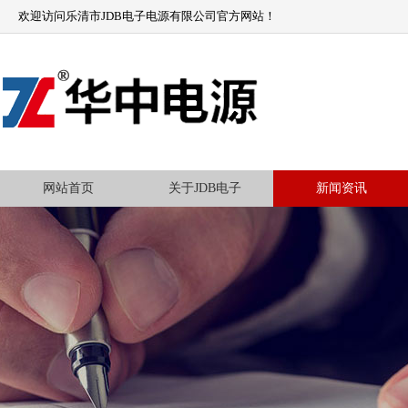
欢迎访问乐清市JDB电子电源有限公司官方网站！
网站首页
关于JDB电子
新闻资讯